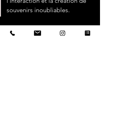
l'interaction et la création de 
souvenirs inoubliables.
Si vous souhaitez recevoir des 
informations sur nos 
bornes photos en 
location sur Bordeaux et le Bassin 
d'Arcachon
 ou pour connaitre les 
disponibilités, vous pouvez 
nous 
contacter
 par mail. N'hésitez pas à 
nous donner un maximum d' 