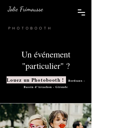
Jolie Frimousse
PHOTOBOOTH
Un événement
"particulier" ?
Louez un Photobooth !
Bordeaux -
Bassin d'Ar
cachon
- Girond
e