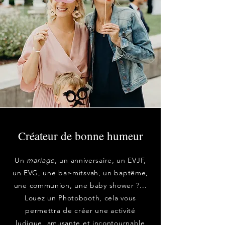
Créateur de bonne humeur
Un
mariage
, un anniversaire, un EVJF,
un EVG, une bar-mitsvah, un baptême,
une communion, une baby shower ?...
Louez un Photobooth, cela vous
permettra de créer une activité
ludique, amusante et incontournable