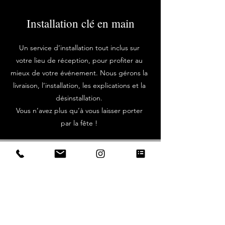
Installation clé en main
Un service d’installation tout inclus sur
votre lieu de réception, pour profiter au
mieux de votre événement. Nous gérons la
livraison, l’installation, les explications et la
désinstallation.
Vous n’avez plus qu’à vous laisser porter
par la fête !
Bordeaux, Bassin d'Arcachon ou
Gironde : louez votre
Photobooth rapidement !