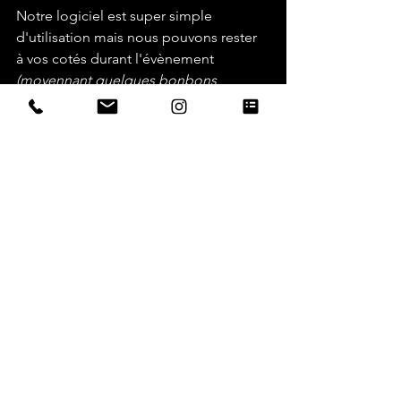
Notre logiciel est super simple 
d'utilisation mais nous pouvons rester 
à vos cotés durant l'évènement 
(moyennant quelques bonbons 
histoire d'avoir des forces  :)).
Nos photobooth permettent aux 
enfants de repartir avec des tirages 
papier : que ce soit en format 
bandelette ou en format 10x15cm ils 
pourront choisir leurs formats. 
Et s'ils hésitent entre avoir un souvenir 